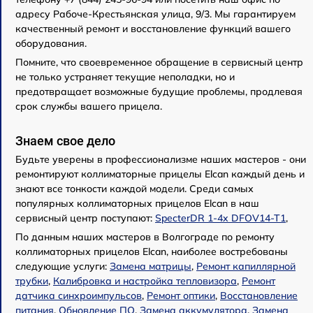
адресу Рабоче-Крестьянская улица, 9/3. Мы гарантируем
качественный ремонт и восстановление функций вашего
оборудования.
Помните, что своевременное обращение в сервисный центр
не только устраняет текущие неполадки, но и
предотвращает возможные будущие проблемы, продлевая
срок службы вашего прицела.
Знаем свое дело
Будьте уверены в профессионализме наших мастеров - они
ремонтируют коллиматорные прицелы Elcan каждый день и
знают все тонкости каждой модели. Среди самых
популярных коллиматорных прицелов Elcan в наш
сервисный центр поступают:
SpecterDR 1-4x DFOV14-T1
,
По данным наших мастеров в Волгограде по ремонту
коллиматорных прицелов Elcan, наиболее востребованы
следующие услуги:
Замена матрицы
,
Ремонт капиллярной
трубки
,
Калибровка и настройка тепловизора
,
Ремонт
датчика синхроимпульсов
,
Ремонт оптики
,
Восстановление
питания
,
Обновление ПО
,
Замена аккумулятора
,
Замена