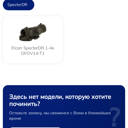
SpecterDR
Elcan SpecterDR 1-4x
DFOV14-T1
Здесь нет модели, которую хотите
починить?
?
Оставьте заявку, мы свяжемся с Вами в ближайшее
время